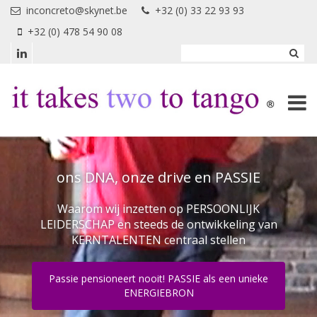
Overslaan en naar de inhoud gaan
inconcreto@skynet.be
+32 (0) 33 22 93 93
+32 (0) 478 54 90 08
ons DNA, onze drive en PASSIE
Waarom wij inzetten op PERSOONLIJK
LEIDERSCHAP en steeds de ontwikkeling van
KERNTALENTEN centraal stellen