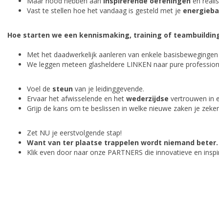
Maar nood hebben aan
inspirerende oefeningen
en reali
Vast te stellen hoe het vandaag is gesteld met je
energieba
Hoe starten we een kennismaking, training of teambuildi
Met het daadwerkelijk aanleren van
enkele basisbewegingen 
We leggen meteen glasheldere LINKEN naar pure professionele
Voel de
steun
van je leidinggevende.
Ervaar het afwisselende en het
wederzijdse
vertrouwen in e
Grijp de kans om te beslissen in welke nieuwe zaken je zeker
Zet NU je eerstvolgende stap!
Want van ter plaatse trappelen wordt niemand beter.
Klik even door naar onze PARTNERS die innovatieve en insp