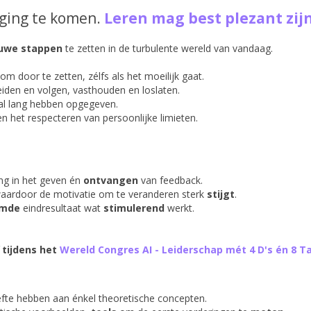
ging te komen.
Leren mag best plezant zijn
uwe stappen
te zetten in de turbulente wereld van vandaag.
om door te zetten, zélfs als het moeilijk gaat.
eiden en volgen, vasthouden en loslaten.
al lang hebben opgegeven.
n het respecteren van persoonlijke limieten.
ng in het geven én
ontvangen
van feedback.
aardoor de motivatie om te veranderen sterk
stijgt
.
omde
eindresultaat wat
stimulerend
werkt.
tijdens het
Wereld Congres AI - Leiderschap mét 4 D's én 8 T
fte hebben aan énkel theoretische concepten.