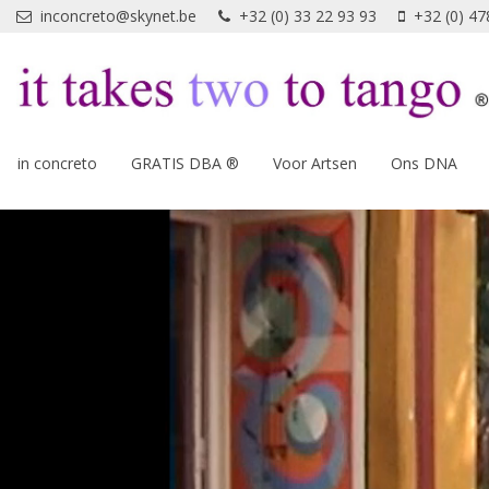
Overslaan en naar de inhoud gaan
inconcreto@skynet.be
+32 (0) 33 22 93 93
+32 (0) 47
in concreto
GRATIS DBA ®
Voor Artsen
Ons DNA