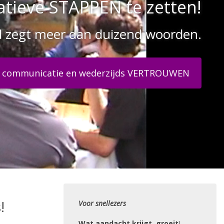
atieve STAPPEN te zetten!
d zegt meer dan duizend woorden.
!
Voor snellezers
Wat aandacht krijgt, groeit
!