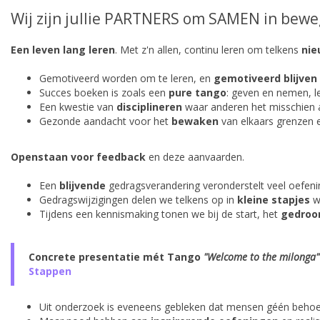
Wij zijn jullie PARTNERS om SAMEN in bewe
Een leven lang leren
. Met z'n allen, continu leren om telkens
nie
Gemotiveerd worden om te leren, en
gemotiveerd blijven
Succes boeken is zoals een
pure tango
: geven en nemen, l
Een kwestie van
disciplineren
waar anderen het misschien 
Gezonde aandacht voor het
bewaken
van elkaars grenzen e
Openstaan voor feedback
en deze aanvaarden.
Een
blijvende
gedragsverandering veronderstelt veel oefeni
Gedragswijzigingen delen we telkens op in
kleine stapjes
w
Tijdens een kennismaking tonen we bij de start, het
gedro
Concrete presentatie mét Tango
"Welcome to the milonga"
Stappen
Uit onderzoek is eveneens gebleken dat mensen géén behoe