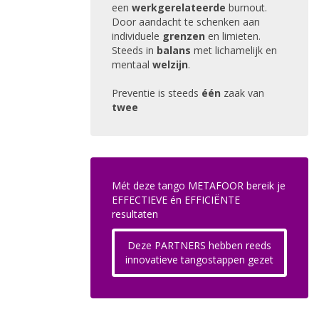
een
werkgerelateerde
burnout.
Door aandacht te schenken aan
individuele
grenzen
en limieten.
Steeds in
balans
met lichamelijk en
mentaal
welzijn
.
Preventie is steeds
één
zaak van
twee
Mét deze tango METAFOOR bereik je
EFFECTIEVE én EFFICIËNTE
resultaten
Deze PARTNERS hebben reeds
innovatieve tangostappen gezet