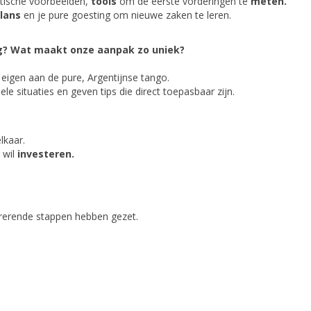
stische voorbeelden,
tools
om de eerste vorderingen te
meten.
lans
en je pure goesting om nieuwe zaken te leren.
ng? Wat maakt onze aanpak zo uniek?
eigen aan de pure, Argentijnse tango.
 situaties en geven tips die direct toepasbaar zijn.
lkaar.
 wil
investeren.
irerende stappen hebben gezet.