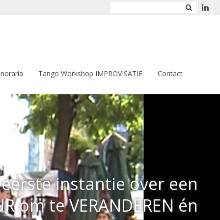
noraria
Tango Workshop IMPROVISATIE
Contact
eerste instantie over een
UR om te VERANDEREN én