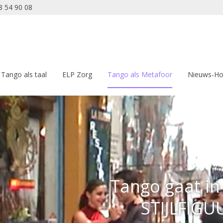
8 54 90 08
Tango als taal
ELP Zorg
Tango als Metafoor
Nieuws-Ho
Tango gaat in 
STIJLFIGU